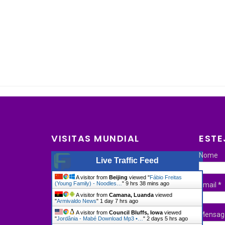
VISITAS MUNDIAL
ESTE
Nome
Live Traffic Feed
A visitor from
Beijing
viewed "
Fábio Freitas
(Young Family) - Noodles…
"
9 hrs 38 mins ago
Email
*
A visitor from
Camana, Luanda
viewed
"
Armivaldo News
"
1 day 7 hrs ago
A visitor from
Council Bluffs, Iowa
viewed
Mensa
"
Jordânia - Mabé Download Mp3 •…
"
2 days 5 hrs ago