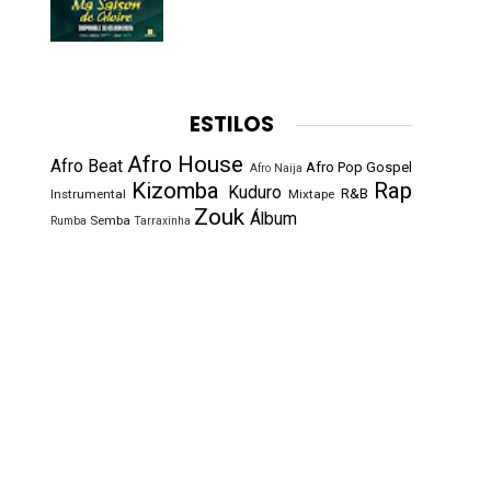
ESTILOS
Afro House
Afro Beat
Afro Pop
Gospel
Afro Naija
Kizomba
Rap
Kuduro
R&B
Instrumental
Mixtape
Zouk
Álbum
Semba
Rumba
Tarraxinha