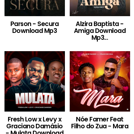
Parson - Secura
Alzira Baptista -
Download Mp3
Amiga Download
Mp3...
Fresh Low x Levy x
Nóe Famer Feat
Graciano Damásio
Filho do Zua - Mara
- Mulata Download