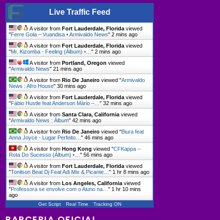
Live Traffic Feed
A visitor from
Fort Lauderdale, Florida
viewed
"
Ferre Gola – Vuandisa • Armivaldo News
"
2 mins ago
A visitor from
Fort Lauderdale, Florida
viewed
"
Mr. Kizomba - Feeling (Álbum) •…
"
2 mins ago
A visitor from
Portland, Oregon
viewed
"
Armivaldo News
"
21 mins ago
A visitor from
Rio De Janeiro
viewed "
Armivaldo
News : Afro House
"
30 mins ago
A visitor from
Fort Lauderdale, Florida
viewed
"
Fábio Hustle feat Anderson Mário –…
"
32 mins ago
A visitor from
Santa Clara, California
viewed
"
Armivaldo News : Álbum
"
42 mins ago
A visitor from
Rio De Janeiro
viewed "
Biura feat
Anna Joyce - Lugar Perfeito…
"
46 mins ago
A visitor from
Hong Kong
viewed "
CFKappa –
Rota Do Sucesso (Álbum) •…
"
56 mins ago
A visitor from
Fort Lauderdale, Florida
viewed
"
Tonilson Beat Dj Feat Adi Mix & Picante…
"
1 hr 8 mins ago
A visitor from
Los Angeles, California
viewed
"
Professora se envolve com o Aluno na…
"
1 hr 10 mins
ago
Get Script
Real Time
Tracking ON
PARCERIA OFICIAL