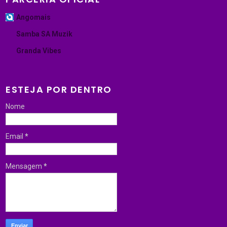
Angomais
Samba SA Muzik
Granda Vibes
ESTEJA POR DENTRO
Nome
Email
*
Mensagem
*