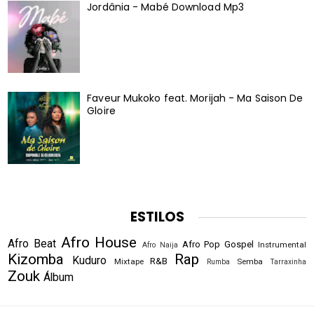
Jordânia - Mabé Download Mp3
Faveur Mukoko feat. Morijah - Ma Saison De
Gloire
ESTILOS
Afro House
Afro Beat
Afro Pop
Gospel
Instrumental
Afro Naija
Kizomba
Rap
Kuduro
R&B
Mixtape
Semba
Rumba
Tarraxinha
Zouk
Álbum