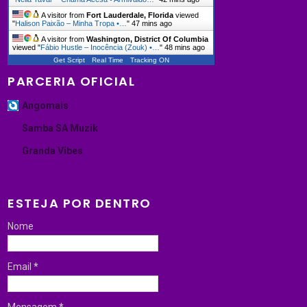
A visitor from
Fort Lauderdale, Florida
viewed
"
Halison Paixão – Minha Tropa •…
"
47 mins ago
A visitor from
Washington, District Of Columbia
viewed "
Fábio Hustle – Inocência (Zouk) •…
"
48 mins ago
Get Script
Real Time
Tracking ON
PARCERIA OFICIAL
Angomais
Samba SA Muzik
Granda Vibes
ESTEJA POR DENTRO
Nome
Email
*
Mensagem
*