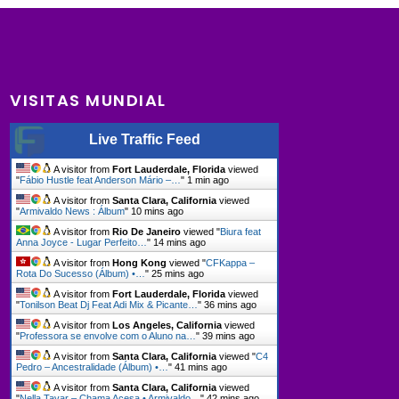
VISITAS MUNDIAL
Live Traffic Feed
A visitor from
Fort Lauderdale, Florida
viewed
"
Fábio Hustle feat Anderson Mário –…
"
1 min ago
A visitor from
Santa Clara, California
viewed
"
Armivaldo News : Álbum
"
10 mins ago
A visitor from
Rio De Janeiro
viewed "
Biura feat
Anna Joyce - Lugar Perfeito…
"
14 mins ago
A visitor from
Hong Kong
viewed "
CFKappa –
Rota Do Sucesso (Álbum) •…
"
25 mins ago
A visitor from
Fort Lauderdale, Florida
viewed
"
Tonilson Beat Dj Feat Adi Mix & Picante…
"
36 mins ago
A visitor from
Los Angeles, California
viewed
"
Professora se envolve com o Aluno na…
"
39 mins ago
A visitor from
Santa Clara, California
viewed "
C4
Pedro – Ancestralidade (Álbum) •…
"
41 mins ago
A visitor from
Santa Clara, California
viewed
"
Nella Tavar – Chama Acesa • Armivaldo…
"
42 mins ago