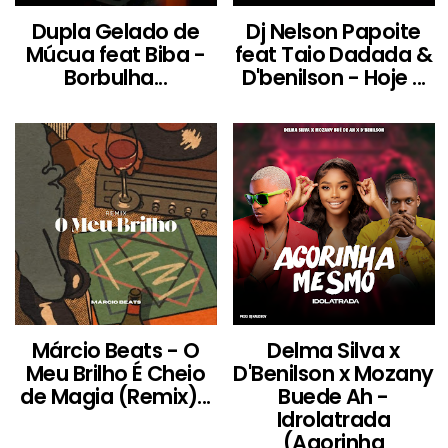
Dupla Gelado de
Dj Nelson Papoite
Múcua feat Biba -
feat Taio Dadada &
Borbulha...
D'benilson - Hoje ...
Márcio Beats - O
Delma Silva x
Meu Brilho É Cheio
D'Benilson x Mozany
de Magia (Remix)...
Buede Ah -
Idrolatrada
(Agorinha