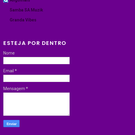
Angomais
Samba SA Muzik
Granda Vibes
ESTEJA POR DENTRO
Nome
Email
*
Mensagem
*