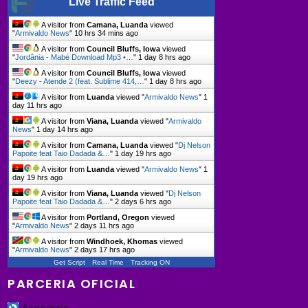
Live Traffic Feed
A visitor from
Camana, Luanda
viewed
"
Armivaldo News
"
10 hrs 34 mins ago
A visitor from
Council Bluffs, Iowa
viewed
"
Jordânia - Mabé Download Mp3 •…
"
1 day 8 hrs ago
A visitor from
Council Bluffs, Iowa
viewed
"
Deezy - Atende 2 (feat. Sublime 414,…
"
1 day 8 hrs ago
A visitor from
Luanda
viewed "
Armivaldo News
"
1
day 11 hrs ago
A visitor from
Viana, Luanda
viewed "
Armivaldo
News
"
1 day 14 hrs ago
A visitor from
Camana, Luanda
viewed "
Dj Nelson
Papoite feat Taio Dadada &…
"
1 day 19 hrs ago
A visitor from
Luanda
viewed "
Armivaldo News
"
1
day 19 hrs ago
A visitor from
Viana, Luanda
viewed "
Dj Nelson
Papoite feat Taio Dadada &…
"
2 days 6 hrs ago
A visitor from
Portland, Oregon
viewed
"
Armivaldo News
"
2 days 11 hrs ago
A visitor from
Windhoek, Khomas
viewed
"
Armivaldo News
"
2 days 17 hrs ago
Get Script
Real Time
Tracking ON
PARCERIA OFICIAL