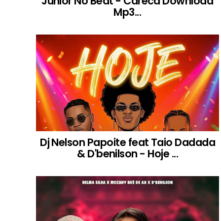
Junior No Beat - Careca Download
Mp3...
Dj Nelson Papoite feat Taio Dadada
& D'benilson - Hoje ...