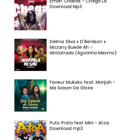
Eman Chabas - Chega Lá
Download Mp3
Delma Silva x D'Benilson x
Mozany Buede Ah -
Idrolatrada (Agorinha Mesmo)
Faveur Mukoko feat. Morijah -
Ma Saison De Gloire
Puto Prata feat Mini - Atoa
Download mp3