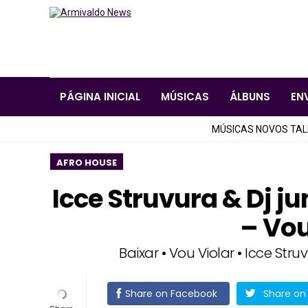
PÁGINA INICIAL
MÚSICAS
ÁLBUNS
EN
MÚSICAS NOVOS TA
AFRO HOUSE
Icce Struvura & Dj j
– Vou
Baixar • Vou Violar • Icce Stru
Share on Facebook
Share on 