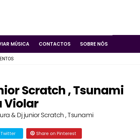
VIAR MÚSICA
CONTACTOS
SOBRE NÓS
LENTOS
unior Scratch , Tsunami
 Violar
vura & Dj junior Scratch , Tsunami
Twitter
Share on Pinterest