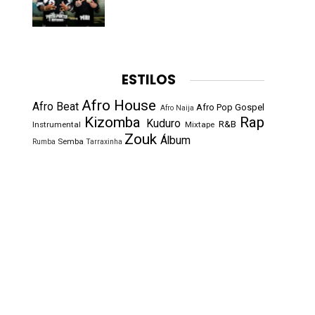
ESTILOS
Afro House
Afro Beat
Afro Pop
Gospel
Afro Naija
Kizomba
Rap
Kuduro
R&B
Instrumental
Mixtape
Zouk
Álbum
Semba
Rumba
Tarraxinha