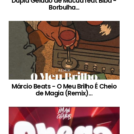
Dupla Gelado de Múcua feat Biba -
Borbulha...
Márcio Beats - O Meu Brilho É Cheio
de Magia (Remix)...