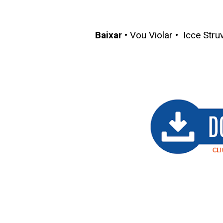
Baixar
• Vou Violar • Icce Stru