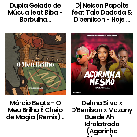
Dupla Gelado de
Dj Nelson Papoite
Múcua feat Biba -
feat Taio Dadada &
Borbulha...
D'benilson - Hoje ...
Márcio Beats - O
Delma Silva x
Meu Brilho É Cheio
D'Benilson x Mozany
de Magia (Remix)...
Buede Ah -
Idrolatrada
(Agorinha