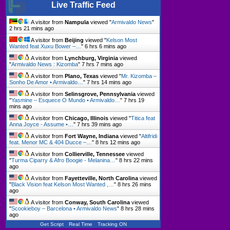
Live Traffic Feed
A visitor from
Nampula
viewed "
Armivaldo News
"
2 hrs 21 mins ago
A visitor from
Beijing
viewed "
Kelson Most
Wanted feat Xuxu Bower –…
"
6 hrs 6 mins ago
A visitor from
Lynchburg, Virginia
viewed
"
Armivaldo News : Kizomba
"
7 hrs 7 mins ago
A visitor from
Plano, Texas
viewed "
Mr. Kizomba –
Sonho De Amor • Armivaldo…
"
7 hrs 14 mins ago
A visitor from
Selinsgrove, Pennsylvania
viewed
"
Yasmine – Esquece O Mundo • Armivaldo…
"
7 hrs 19
mins ago
A visitor from
Chicago, Illinois
viewed "
Titica feat
Anna Joyce - Assume •…
"
7 hrs 39 mins ago
A visitor from
Fort Wayne, Indiana
viewed "
Altifridi
feat. Menor MC & 404 Ducce –…
"
8 hrs 12 mins ago
A visitor from
Collierville, Tennessee
viewed
"
Turma Ciparry & Afro Boogie - Melanina…
"
8 hrs 22 mins
ago
A visitor from
Fayetteville, North Carolina
viewed
"
Black Vision feat Kelson Most Wanted ,…
"
8 hrs 26 mins
ago
A visitor from
Conway, South Carolina
viewed
"
Scookieboy – Barcelona • Armivaldo News
"
8 hrs 28 mins
ago
Get Script
Real Time
Tracking ON