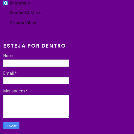
Angomais
Samba SA Muzik
Granda Vibes
ESTEJA POR DENTRO
Nome
Email
*
Mensagem
*