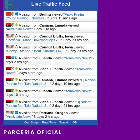
Live Traffic Feed
A visitor from
Beijing
viewed "
Fábio Freitas
(Young Family) - Noodles…
"
3 hrs 15 mins ago
A visitor from
Camana, Luanda
viewed
"
Armivaldo News
"
1 day 1 hr ago
A visitor from
Council Bluffs, Iowa
viewed
"
Jordânia - Mabé Download Mp3 •…
"
1 day 23 hrs ago
A visitor from
Council Bluffs, Iowa
viewed
"
Deezy - Atende 2 (feat. Sublime 414,…
"
1 day 23 hrs ago
A visitor from
Luanda
viewed "
Armivaldo News
"
2
days 2 hrs ago
A visitor from
Viana, Luanda
viewed "
Armivaldo
News
"
2 days 4 hrs ago
A visitor from
Camana, Luanda
viewed "
Dj Nelson
Papoite feat Taio Dadada &…
"
2 days 10 hrs ago
A visitor from
Luanda
viewed "
Armivaldo News
"
2
days 10 hrs ago
A visitor from
Viana, Luanda
viewed "
Dj Nelson
Papoite feat Taio Dadada &…
"
2 days 21 hrs ago
A visitor from
Portland, Oregon
viewed
"
Armivaldo News
"
3 days 2 hrs ago
Get Script
Real Time
Tracking ON
PARCERIA OFICIAL