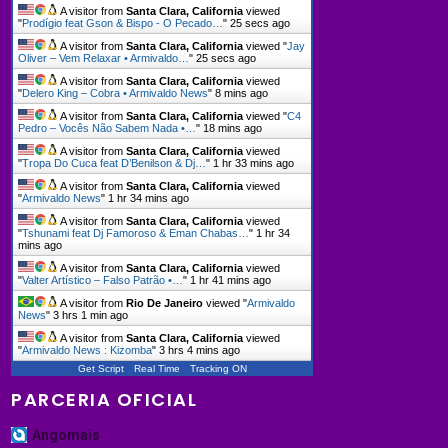
A visitor from
Santa Clara, California
viewed
"
Prodígio feat Gson & Bispo - O Pecado…
"
26 secs ago
A visitor from
Santa Clara, California
viewed "
Jay
Oliver – Vem Relaxar • Armivaldo…
"
26 secs ago
A visitor from
Santa Clara, California
viewed
"
Delero King – Cobra • Armivaldo News
"
8 mins ago
A visitor from
Santa Clara, California
viewed "
C4
Pedro – Vocês Não Sabem Nada •…
"
18 mins ago
A visitor from
Santa Clara, California
viewed
"
Tropa Do Cuca feat D’Benilson & Dj…
"
1 hr 33 mins ago
A visitor from
Santa Clara, California
viewed
"
Armivaldo News
"
1 hr 34 mins ago
A visitor from
Santa Clara, California
viewed
"
Tshunami feat Dj Famoroso & Eman Chabas…
"
1 hr 34
mins ago
A visitor from
Santa Clara, California
viewed
"
Valter Artístico – Falso Patrão •…
"
1 hr 41 mins ago
A visitor from
Rio De Janeiro
viewed "
Armivaldo
News
"
3 hrs 1 min ago
A visitor from
Santa Clara, California
viewed
"
Armivaldo News : Kizomba
"
3 hrs 4 mins ago
Get Script
Real Time
Tracking ON
PARCERIA OFICIAL
Angomais