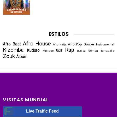
ESTILOS
Afro House
Afro Beat
Afro Pop
Gospel
Instrumental
Afro Naija
Kizomba
Rap
Kuduro
R&B
Mixtape
Semba
Rumba
Tarraxinha
Zouk
Álbum
VISITAS MUNDIAL
Live Traffic Feed