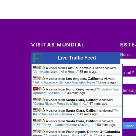
VISITAS MUNDIAL
ESTE
Nome
Live Traffic Feed
A visitor from
Fort Lauderdale, Florida
viewed
"
Armivaldo News : Afro House
"
35 mins ago
Email
*
A visitor from
Los Angeles, California
viewed
"
Telmo Aquece – Samba • Armivaldo News
"
42 mins ago
A visitor from
Hong Kong
viewed "
O Bicho – Vou
Mensa
Aparecer Sozinho •…
"
43 mins ago
A visitor from
Santa Clara, California
viewed
"
Celma Ribas – Pressão (Álbum) •…
"
47 mins ago
A visitor from
Santa Clara, California
viewed "
Mr.
Kizomba - Feeling (Álbum) •…
"
49 mins ago
A visitor from
Santa Clara, California
viewed
"
CEF Tanzy – Cartel De Amor (Álbum) •…
"
50 mins ago
A visitor from
Washington, District Of Columbia
viewed "
Armivaldo News : Kizomba
"
1 hr 24 mins ago