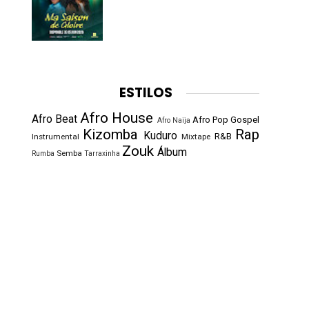
ESTILOS
Afro House
Afro Beat
Afro Pop
Gospel
Afro Naija
Kizomba
Rap
Kuduro
R&B
Instrumental
Mixtape
Zouk
Álbum
Semba
Rumba
Tarraxinha