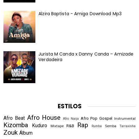
Alzira Baptista - Amiga Download Mp3
Jurista M Canda x Danny Canda – Amizade
Verdadeira
ESTILOS
Afro House
Afro Beat
Afro Pop
Gospel
Instrumental
Afro Naija
Kizomba
Rap
Kuduro
R&B
Mixtape
Semba
Rumba
Tarraxinha
Zouk
Álbum