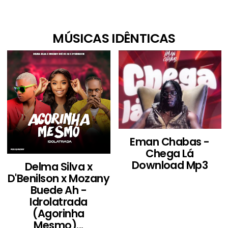
MÚSICAS IDÊNTICAS
Eman Chabas -
Chega Lá
Download Mp3
Delma Silva x
D'Benilson x Mozany
Buede Ah -
Idrolatrada
(Agorinha
Mesmo)...