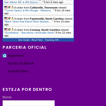
feat. Menor MC & 404 Ducce –…
"
8 hrs 6 mins ago
A visitor from
Collierville, Tennessee
viewed
"
Turma Ciparry & Afro Boogie - Melanina…
"
8 hrs 16 mins
ago
A visitor from
Fayetteville, North Carolina
viewed
"
Black Vision feat Kelson Most Wanted ,…
"
8 hrs 19 mins
ago
A visitor from
Conway, South Carolina
viewed
"
Scookieboy – Barcelona • Armivaldo News
"
8 hrs 22 mins
ago
Get Script
Real Time
Tracking ON
PARCERIA OFICIAL
Angomais
Samba SA Muzik
Granda Vibes
ESTEJA POR DENTRO
Nome