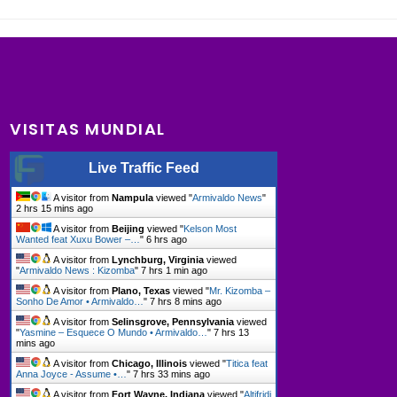
VISITAS MUNDIAL
Live Traffic Feed
A visitor from
Nampula
viewed "
Armivaldo News
"
2 hrs 15 mins ago
A visitor from
Beijing
viewed "
Kelson Most
Wanted feat Xuxu Bower –…
"
6 hrs ago
A visitor from
Lynchburg, Virginia
viewed
"
Armivaldo News : Kizomba
"
7 hrs 1 min ago
A visitor from
Plano, Texas
viewed "
Mr. Kizomba –
Sonho De Amor • Armivaldo…
"
7 hrs 8 mins ago
A visitor from
Selinsgrove, Pennsylvania
viewed
"
Yasmine – Esquece O Mundo • Armivaldo…
"
7 hrs 13
mins ago
A visitor from
Chicago, Illinois
viewed "
Titica feat
Anna Joyce - Assume •…
"
7 hrs 33 mins ago
A visitor from
Fort Wayne, Indiana
viewed "
Altifridi