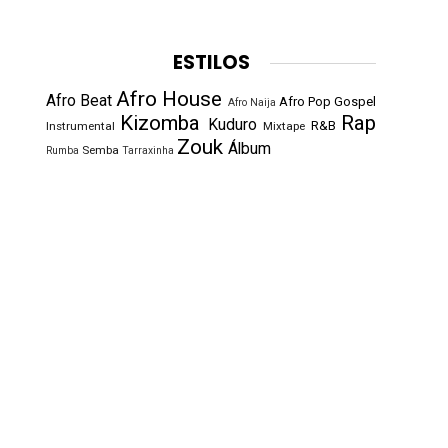
ESTILOS
Afro House
Afro Beat
Afro Pop
Gospel
Afro Naija
Kizomba
Rap
Kuduro
R&B
Instrumental
Mixtape
Zouk
Álbum
Semba
Rumba
Tarraxinha