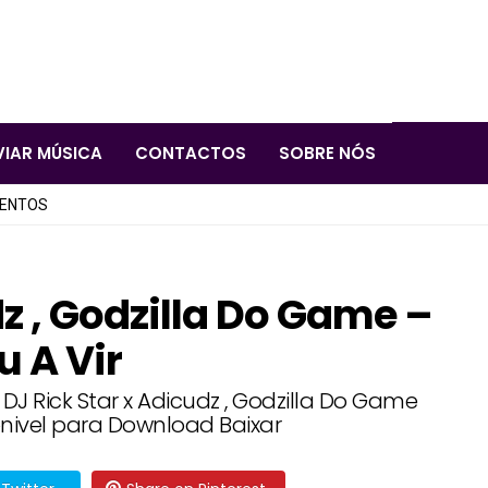
VIAR MÚSICA
CONTACTOS
SOBRE NÓS
LENTOS
dz , Godzilla Do Game –
 A Vir
 DJ Rick Star x Adicudz , Godzilla Do Game
onivel para Download Baixar