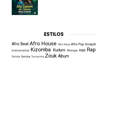
ESTILOS
Afro House
Afro Beat
Afro Pop
Gospel
Afro Naija
Kizomba
Rap
Kuduro
R&B
Instrumental
Mixtape
Zouk
Álbum
Semba
Rumba
Tarraxinha