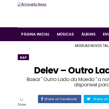
PÁGINA INICIAL
MÚSICAS
ÁLBUNS
EN
MÚSICAS NOVOS TA
RAP
Delev – Outro L
Baixar " Outro Lado da Moeda " a n
disponivel par
Share on Facebook
Share on 