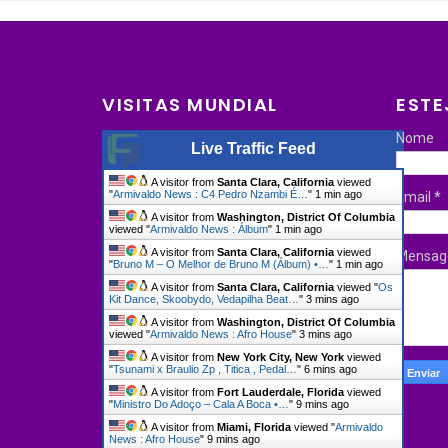
VISITAS MUNDIAL
ESTE
Nome
Live Traffic Feed
A visitor from
Santa Clara, California
viewed
"
Armivaldo News : C4 Pedro Nzambi É…
"
1 min ago
Email
*
A visitor from
Washington, District Of Columbia
viewed "
Armivaldo News : Álbum
"
1 min ago
A visitor from
Santa Clara, California
viewed
Mensa
"
Bruno M – O Melhor de Bruno M (Álbum) •…
"
1 min ago
A visitor from
Santa Clara, California
viewed "
Os
Kit Dance, Skoobydo, Vedapilha Beat…
"
3 mins ago
A visitor from
Washington, District Of Columbia
viewed "
Armivaldo News : Afro House
"
3 mins ago
A visitor from
New York City, New York
viewed
"
Tsunami x Braulio Zp , Titica , Pedal…
"
6 mins ago
A visitor from
Fort Lauderdale, Florida
viewed
"
Ministro Do Adoço – Cala A Boca •…
"
9 mins ago
A visitor from
Miami, Florida
viewed "
Armivaldo
News : Afro House
"
9 mins ago