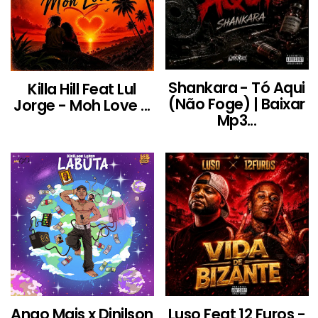
Shankara - Tó Aqui
Killa Hill Feat Lul
(Não Foge) | Baixar
Jorge - Moh Love ...
Mp3...
Ango Mais x Dinilson
Luso Feat 12 Furos -