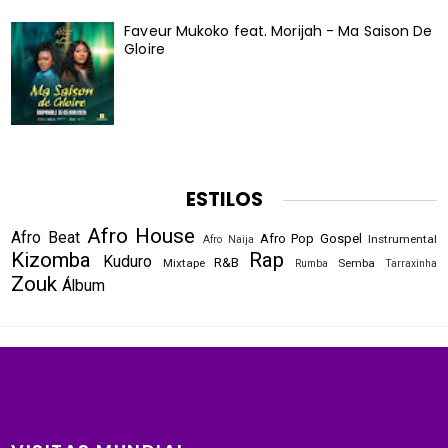
Faveur Mukoko feat. Morijah - Ma Saison De
Gloire
ESTILOS
Afro House
Afro Beat
Afro Pop
Gospel
Instrumental
Afro Naija
Kizomba
Rap
Kuduro
R&B
Mixtape
Semba
Rumba
Tarraxinha
Zouk
Álbum