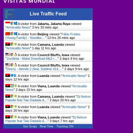
VISITAS MUNDIAL
Live Traffic Feed
A visitor from
Jakarta, Jakarta Raya
viewed
"
Armivaldo News
"
3 hrs 34 mins ago
A visitor from
Beijing
viewed "
Fábio Freitas
(Young Family) - Noodles…
"
13 hrs 26 mins ago
A visitor from
Camana, Luanda
viewed
"
Armivaldo News
"
1 day 11 hrs ago
A visitor from
Council Bluffs, Iowa
viewed
"
Jordânia - Mabé Download Mp3 •…
"
2 days 9 hrs ago
A visitor from
Council Bluffs, Iowa
viewed
"
Deezy - Atende 2 (feat. Sublime 414,…
"
2 days 9 hrs ago
A visitor from
Luanda
viewed "
Armivaldo News
"
2
days 12 hrs ago
A visitor from
Viana, Luanda
viewed "
Armivaldo
News
"
2 days 15 hrs ago
A visitor from
Camana, Luanda
viewed "
Dj Nelson
Papoite feat Taio Dadada &…
"
2 days 20 hrs ago
A visitor from
Luanda
viewed "
Armivaldo News
"
2
days 20 hrs ago
A visitor from
Viana, Luanda
viewed "
Dj Nelson
Papoite feat Taio Dadada &…
"
3 days 7 hrs ago
Get Script
Real Time
Tracking ON