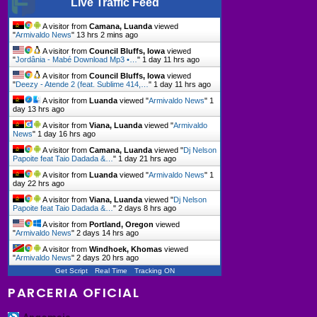
Live Traffic Feed
A visitor from
Camana, Luanda
viewed
"
Armivaldo News
"
13 hrs 2 mins ago
A visitor from
Council Bluffs, Iowa
viewed
"
Jordânia - Mabé Download Mp3 •…
"
1 day 11 hrs ago
A visitor from
Council Bluffs, Iowa
viewed
"
Deezy - Atende 2 (feat. Sublime 414,…
"
1 day 11 hrs ago
A visitor from
Luanda
viewed "
Armivaldo News
"
1
day 13 hrs ago
A visitor from
Viana, Luanda
viewed "
Armivaldo
News
"
1 day 16 hrs ago
A visitor from
Camana, Luanda
viewed "
Dj Nelson
Papoite feat Taio Dadada &…
"
1 day 21 hrs ago
A visitor from
Luanda
viewed "
Armivaldo News
"
1
day 22 hrs ago
A visitor from
Viana, Luanda
viewed "
Dj Nelson
Papoite feat Taio Dadada &…
"
2 days 8 hrs ago
A visitor from
Portland, Oregon
viewed
"
Armivaldo News
"
2 days 14 hrs ago
A visitor from
Windhoek, Khomas
viewed
"
Armivaldo News
"
2 days 20 hrs ago
Get Script
Real Time
Tracking ON
PARCERIA OFICIAL