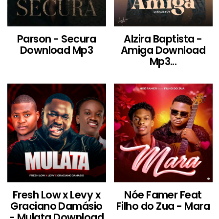
Parson - Secura
Alzira Baptista -
Download Mp3
Amiga Download
Mp3...
Fresh Low x Levy x
Nóe Famer Feat
Graciano Damásio
Filho do Zua - Mara
- Mulata Download