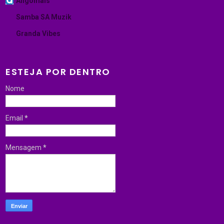
Angomais
Samba SA Muzik
Granda Vibes
ESTEJA POR DENTRO
Nome
Email
*
Mensagem
*