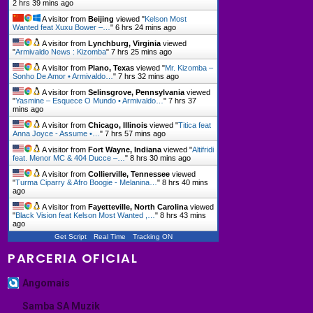
2 hrs 39 mins ago
A visitor from
Beijing
viewed "
Kelson Most
Wanted feat Xuxu Bower –…
"
6 hrs 24 mins ago
A visitor from
Lynchburg, Virginia
viewed
"
Armivaldo News : Kizomba
"
7 hrs 25 mins ago
A visitor from
Plano, Texas
viewed "
Mr. Kizomba –
Sonho De Amor • Armivaldo…
"
7 hrs 32 mins ago
A visitor from
Selinsgrove, Pennsylvania
viewed
"
Yasmine – Esquece O Mundo • Armivaldo…
"
7 hrs 37
mins ago
A visitor from
Chicago, Illinois
viewed "
Titica feat
Anna Joyce - Assume •…
"
7 hrs 57 mins ago
A visitor from
Fort Wayne, Indiana
viewed "
Altifridi
feat. Menor MC & 404 Ducce –…
"
8 hrs 30 mins ago
A visitor from
Collierville, Tennessee
viewed
"
Turma Ciparry & Afro Boogie - Melanina…
"
8 hrs 40 mins
ago
A visitor from
Fayetteville, North Carolina
viewed
"
Black Vision feat Kelson Most Wanted ,…
"
8 hrs 43 mins
ago
Get Script
Real Time
Tracking ON
PARCERIA OFICIAL
Angomais
Samba SA Muzik