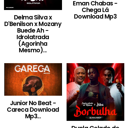
Eman Chabas -
Chega Lá
Download Mp3
Delma Silva x
D'Benilson x Mozany
Buede Ah -
Idrolatrada
(Agorinha
Mesmo)...
Junior No Beat -
Careca Download
Mp3...