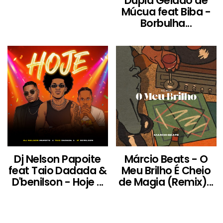
Dupla Gelado de
Múcua feat Biba -
Borbulha...
Dj Nelson Papoite
Márcio Beats - O
feat Taio Dadada &
Meu Brilho É Cheio
D'benilson - Hoje ...
de Magia (Remix)...