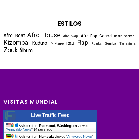
ESTILOS
Afro House
Afro Beat
Afro Pop
Gospel
Instrumental
Afro Naija
Kizomba
Rap
Kuduro
R&B
Mixtape
Semba
Rumba
Tarraxinha
Zouk
Álbum
VISITAS MUNDIAL
Live Traffic Feed
A visitor from
Redmond, Washington
viewed
"
Armivaldo News
"
15 secs ago
A visitor from
Nampula
viewed "
Armivaldo News
"