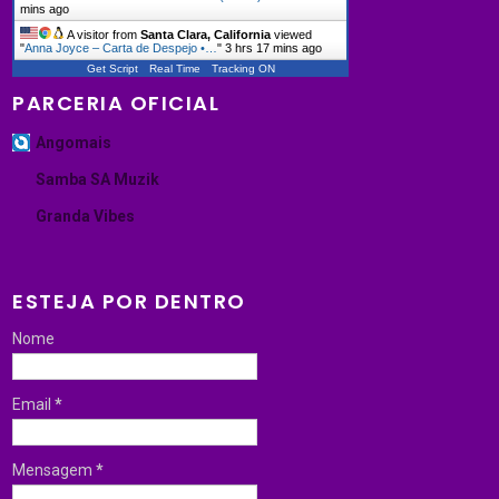
mins ago
A visitor from
Santa Clara, California
viewed
"
Anna Joyce – Carta de Despejo •…
"
3 hrs 17 mins ago
Get Script
Real Time
Tracking ON
PARCERIA OFICIAL
Angomais
Samba SA Muzik
Granda Vibes
ESTEJA POR DENTRO
Nome
Email
*
Mensagem
*