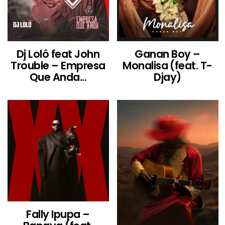
Dj Loló feat John
Ganan Boy –
Trouble – Empresa
Monalisa (feat. T-
Que Anda...
Djay)
Fally Ipupa –