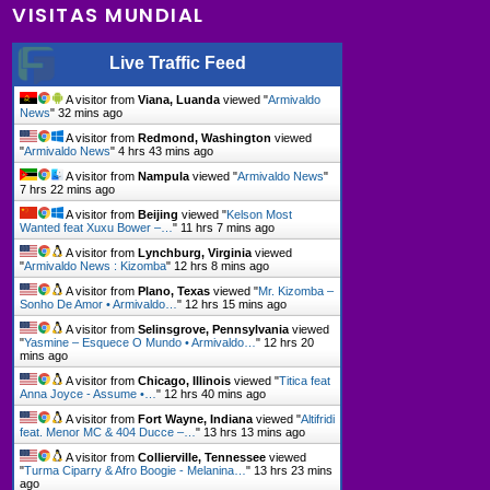
VISITAS MUNDIAL
Live Traffic Feed
A visitor from
Viana, Luanda
viewed "
Armivaldo
News
"
32 mins ago
A visitor from
Redmond, Washington
viewed
"
Armivaldo News
"
4 hrs 43 mins ago
A visitor from
Nampula
viewed "
Armivaldo News
"
7 hrs 22 mins ago
A visitor from
Beijing
viewed "
Kelson Most
Wanted feat Xuxu Bower –…
"
11 hrs 7 mins ago
A visitor from
Lynchburg, Virginia
viewed
"
Armivaldo News : Kizomba
"
12 hrs 8 mins ago
A visitor from
Plano, Texas
viewed "
Mr. Kizomba –
Sonho De Amor • Armivaldo…
"
12 hrs 15 mins ago
A visitor from
Selinsgrove, Pennsylvania
viewed
"
Yasmine – Esquece O Mundo • Armivaldo…
"
12 hrs 20
mins ago
A visitor from
Chicago, Illinois
viewed "
Titica feat
Anna Joyce - Assume •…
"
12 hrs 40 mins ago
A visitor from
Fort Wayne, Indiana
viewed "
Altifridi
feat. Menor MC & 404 Ducce –…
"
13 hrs 13 mins ago
A visitor from
Collierville, Tennessee
viewed
"
Turma Ciparry & Afro Boogie - Melanina…
"
13 hrs 23 mins
ago