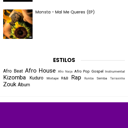
Monsta - Mal Me Queres (EP)
ESTILOS
Afro House
Afro Beat
Afro Pop
Gospel
Instrumental
Afro Naija
Kizomba
Rap
Kuduro
R&B
Mixtape
Semba
Rumba
Tarraxinha
Zouk
Álbum