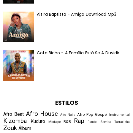
Alzira Baptista - Amiga Download Mp3
Cota Bicho - A Família Está Se A Duvidir
ESTILOS
Afro House
Afro Beat
Afro Pop
Gospel
Instrumental
Afro Naija
Kizomba
Rap
Kuduro
R&B
Mixtape
Semba
Rumba
Tarraxinha
Zouk
Álbum