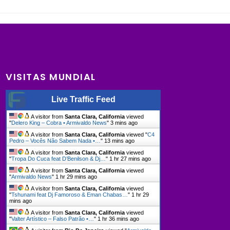
VISITAS MUNDIAL
Live Traffic Feed
A visitor from
Santa Clara, California
viewed
"
Delero King – Cobra • Armivaldo News
"
3 mins ago
A visitor from
Santa Clara, California
viewed "
C4
Pedro – Vocês Não Sabem Nada •…
"
13 mins ago
A visitor from
Santa Clara, California
viewed
"
Tropa Do Cuca feat D’Benilson & Dj…
"
1 hr 27 mins ago
A visitor from
Santa Clara, California
viewed
"
Armivaldo News
"
1 hr 29 mins ago
A visitor from
Santa Clara, California
viewed
"
Tshunami feat Dj Famoroso & Eman Chabas…
"
1 hr 29
mins ago
A visitor from
Santa Clara, California
viewed
"
Valter Artístico – Falso Patrão •…
"
1 hr 36 mins ago