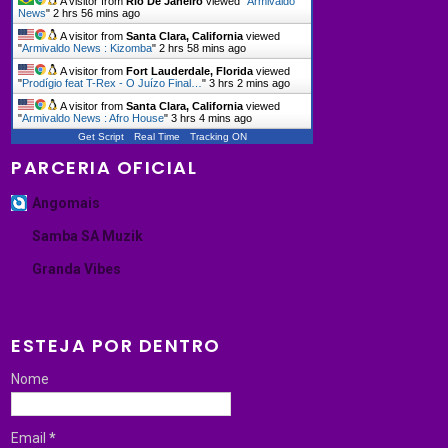
A visitor from
Rio De Janeiro
viewed "
Armivaldo
News
"
2 hrs 56 mins ago
A visitor from
Santa Clara, California
viewed
"
Armivaldo News : Kizomba
"
2 hrs 58 mins ago
A visitor from
Fort Lauderdale, Florida
viewed
"
Prodígio feat T-Rex - O Juízo Final…
"
3 hrs 2 mins ago
A visitor from
Santa Clara, California
viewed
"
Armivaldo News : Afro House
"
3 hrs 4 mins ago
Get Script
Real Time
Tracking ON
PARCERIA OFICIAL
Angomais
Samba SA Muzik
Granda Vibes
ESTEJA POR DENTRO
Nome
Email
*