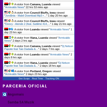
A visitor from
Camana, Luanda
viewed
"
Armivaldo News
"
22 hrs 53 mins ago
A visitor from
Council Bluffs, Iowa
viewed
"
Jordânia - Mabé Download Mp3 •…
"
1 day 20 hrs ago
A visitor from
Council Bluffs, Iowa
viewed
"
Deezy - Atende 2 (feat. Sublime 414,…
"
1 day 21 hrs ago
A visitor from
Luanda
viewed "
Armivaldo News
"
1
day 23 hrs ago
A visitor from
Viana, Luanda
viewed "
Armivaldo
News
"
2 days 2 hrs ago
A visitor from
Camana, Luanda
viewed "
Dj Nelson
Papoite feat Taio Dadada &…
"
2 days 7 hrs ago
A visitor from
Luanda
viewed "
Armivaldo News
"
2
days 8 hrs ago
A visitor from
Viana, Luanda
viewed "
Dj Nelson
Papoite feat Taio Dadada &…
"
2 days 18 hrs ago
A visitor from
Portland, Oregon
viewed
"
Armivaldo News
"
2 days 23 hrs ago
Get Script
Real Time
Tracking ON
PARCERIA OFICIAL
Angomais
Samba SA Muzik