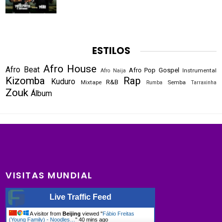
ESTILOS
Afro House
Afro Beat
Afro Pop
Gospel
Instrumental
Afro Naija
Kizomba
Rap
Kuduro
R&B
Mixtape
Semba
Rumba
Tarraxinha
Zouk
Álbum
VISITAS MUNDIAL
Live Traffic Feed
A visitor from
Beijing
viewed "
Fábio Freitas
(Young Family) - Noodles…
"
40 mins ago