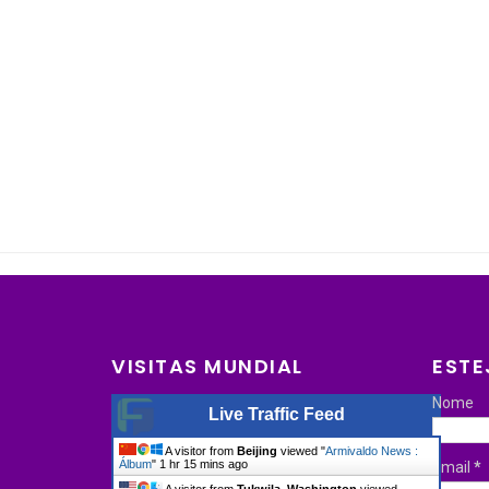
VISITAS MUNDIAL
ESTE
Nome
Live Traffic Feed
A visitor from
Beijing
viewed "
Armivaldo News :
Álbum
"
1 hr 15 mins ago
Email
*
A visitor from
Tukwila, Washington
viewed