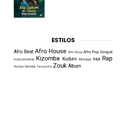
ESTILOS
Afro House
Afro Beat
Afro Pop
Gospel
Afro Naija
Kizomba
Rap
Kuduro
R&B
Instrumental
Mixtape
Zouk
Álbum
Semba
Rumba
Tarraxinha