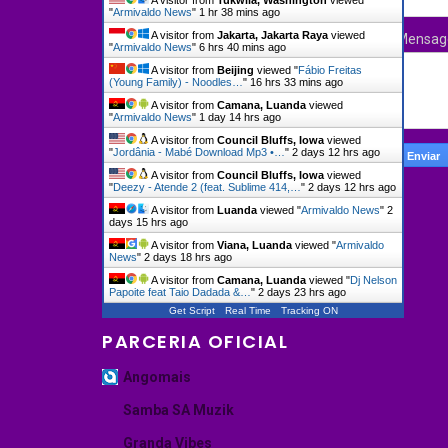
"
Armivaldo News
"
1 hr 39 mins ago
A visitor from
Jakarta, Jakarta Raya
viewed
Mensa
"
Armivaldo News
"
6 hrs 40 mins ago
A visitor from
Beijing
viewed "
Fábio Freitas
(Young Family) - Noodles…
"
16 hrs 33 mins ago
A visitor from
Camana, Luanda
viewed
"
Armivaldo News
"
1 day 14 hrs ago
A visitor from
Council Bluffs, Iowa
viewed
"
Jordânia - Mabé Download Mp3 •…
"
2 days 12 hrs ago
A visitor from
Council Bluffs, Iowa
viewed
"
Deezy - Atende 2 (feat. Sublime 414,…
"
2 days 12 hrs ago
A visitor from
Luanda
viewed "
Armivaldo News
"
2
days 15 hrs ago
A visitor from
Viana, Luanda
viewed "
Armivaldo
News
"
2 days 18 hrs ago
A visitor from
Camana, Luanda
viewed "
Dj Nelson
Papoite feat Taio Dadada &…
"
2 days 23 hrs ago
Get Script
Real Time
Tracking ON
PARCERIA OFICIAL
Angomais
Samba SA Muzik
Granda Vibes