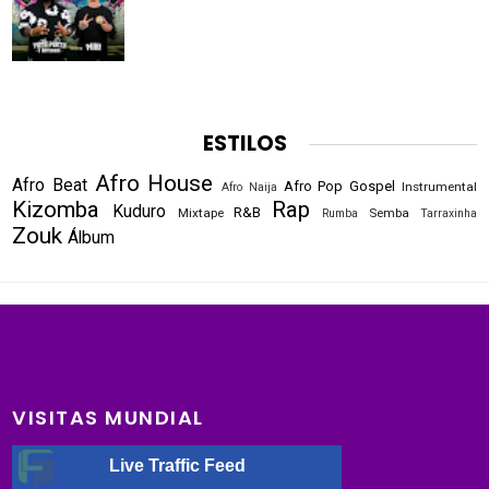
ESTILOS
Afro House
Afro Beat
Afro Pop
Gospel
Instrumental
Afro Naija
Kizomba
Rap
Kuduro
R&B
Mixtape
Semba
Rumba
Tarraxinha
Zouk
Álbum
VISITAS MUNDIAL
Live Traffic Feed