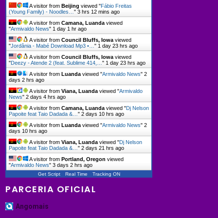
A visitor from
Beijing
viewed "
Fábio Freitas
(Young Family) - Noodles…
"
3 hrs 12 mins ago
A visitor from
Camana, Luanda
viewed
"
Armivaldo News
"
1 day 1 hr ago
A visitor from
Council Bluffs, Iowa
viewed
"
Jordânia - Mabé Download Mp3 •…
"
1 day 23 hrs ago
A visitor from
Council Bluffs, Iowa
viewed
"
Deezy - Atende 2 (feat. Sublime 414,…
"
1 day 23 hrs ago
A visitor from
Luanda
viewed "
Armivaldo News
"
2
days 2 hrs ago
A visitor from
Viana, Luanda
viewed "
Armivaldo
News
"
2 days 4 hrs ago
A visitor from
Camana, Luanda
viewed "
Dj Nelson
Papoite feat Taio Dadada &…
"
2 days 10 hrs ago
A visitor from
Luanda
viewed "
Armivaldo News
"
2
days 10 hrs ago
A visitor from
Viana, Luanda
viewed "
Dj Nelson
Papoite feat Taio Dadada &…
"
2 days 21 hrs ago
A visitor from
Portland, Oregon
viewed
"
Armivaldo News
"
3 days 2 hrs ago
Get Script
Real Time
Tracking ON
PARCERIA OFICIAL
Angomais