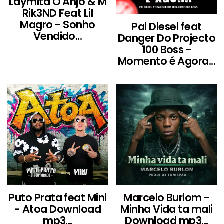
Laymita O Anjo & M
Rik3ND Feat Lil
Magro - Sonho
Pai Diesel feat
Vendido...
Danger Do Projecto
100 Boss -
Momento é Agora...
Puto Prata feat Mini
Marcelo Burlom -
- Atoa Download
Minha Vida ta mali
mp3...
Download mp3...