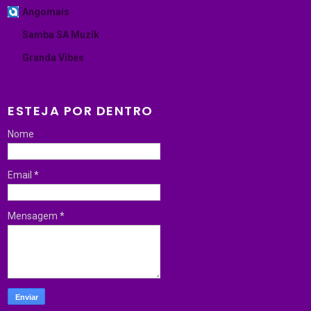
Angomais
Samba SA Muzik
Granda Vibes
ESTEJA POR DENTRO
Nome
Email
*
Mensagem
*