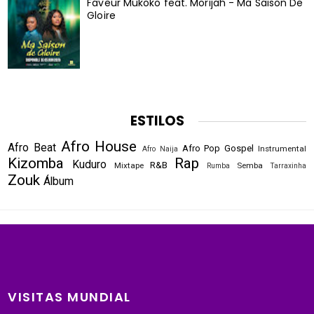
Faveur Mukoko feat. Morijah - Ma Saison De
Gloire
ESTILOS
Afro House
Afro Beat
Afro Pop
Gospel
Instrumental
Afro Naija
Kizomba
Rap
Kuduro
R&B
Mixtape
Semba
Rumba
Tarraxinha
Zouk
Álbum
VISITAS MUNDIAL