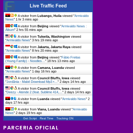
Live Traffic Feed
A visitor from
Lubango, Huila
viewed "
Armivaldo
News
"
1 hr 3 mins ago
A visitor from
Beijing
viewed "
Armivaldo News :
Álbum
"
2 hrs 55 mins ago
A visitor from
Tukwila, Washington
viewed
"
Armivaldo News
"
3 hrs 19 mins ago
A visitor from
Jakarta, Jakarta Raya
viewed
"
Armivaldo News
"
8 hrs 20 mins ago
A visitor from
Beijing
viewed "
Fábio Freitas
(Young Family) - Noodles…
"
18 hrs 13 mins ago
A visitor from
Camana, Luanda
viewed
"
Armivaldo News
"
1 day 16 hrs ago
A visitor from
Council Bluffs, Iowa
viewed
"
Jordânia - Mabé Download Mp3 •…
"
2 days 14 hrs ago
A visitor from
Council Bluffs, Iowa
viewed
"
Deezy - Atende 2 (feat. Sublime 414,…
"
2 days 14 hrs ago
A visitor from
Luanda
viewed "
Armivaldo News
"
2
days 17 hrs ago
A visitor from
Viana, Luanda
viewed "
Armivaldo
News
"
2 days 19 hrs ago
Get Script
Real Time
Tracking ON
PARCERIA OFICIAL