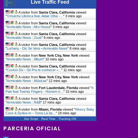
Live Traffic Feed
A visitor from
Santa Clara, California
viewed
"
Tchutchu Librinca feat. Aldair Olha -…
"
3 mins ago
A visitor from
Santa Clara, California
viewed
"
Armivaldo News : Afro House
"
3 mins ago
A visitor from
Santa Clara, California
viewed
"
Armivaldo News : Zouk
"
6 mins ago
A visitor from
Santa Clara, California
viewed
"
Lurhany - Diz Se Vens • Armivaldo News
"
8 mins ago
A visitor from
New York City, New York
viewed
"
Armivaldo News : Álbum
"
10 mins ago
A visitor from
Santa Clara, California
viewed
"
Coréon Dú – Só Pra te conhecer •…
"
11 mins ago
A visitor from
New York City, New York
viewed
"
Armivaldo News : Músicas
"
12 mins ago
A visitor from
Fort Lauderdale, Florida
viewed "
X
Pain feat Twenty Fingers - Homem é…
"
15 mins ago
A visitor from
Santa Clara, California
viewed
"
Armivaldo News : R&B
"
17 mins ago
A visitor from
Miami, Florida
viewed "
Weezy Baby
Coxe & Dj Aka-m – Toma Lá da…
"
18 mins ago
Get Script
Real Time
Tracking ON
PARCERIA OFICIAL