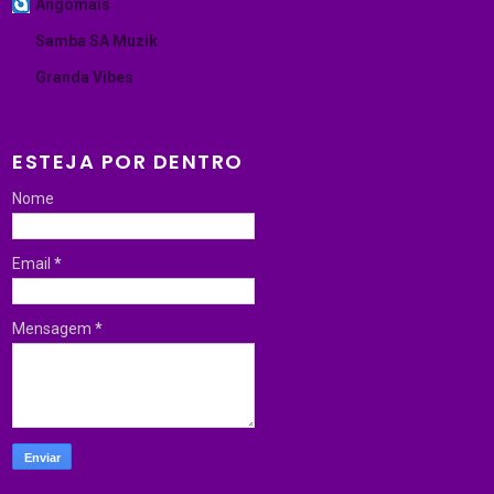
Angomais
Samba SA Muzik
Granda Vibes
ESTEJA POR DENTRO
Nome
Email
*
Mensagem
*