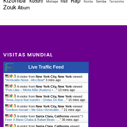
Kizomba
Rap
Kuduro
R&B
Mixtape
Semba
Rumba
Tarraxinha
Zouk
Álbum
VISITAS MUNDIAL
Live Traffic Feed
A visitor from
New York City, New York
viewed
"
Armivaldo News : Afro Beat
"
3 mins ago
A visitor from
New York City, New York
viewed
"
Puto Lilas – Minha Mãe (Kuduro) •…
"
13 mins ago
A visitor from
New York City, New York
viewed
"
Anna Joyce feat Ivandro - Ondas Do Mar…
"
15 mins ago
A visitor from
New York City, New York
viewed
"
Gerilson Insrael – Me Gira • Armivaldo…
"
21 mins ago
A visitor from
Santa Clara, California
viewed "
3
Finer X Mano Chaba & Rafael Beats -…
"
36 mins ago
A visitor from
Santa Clara, California
viewed