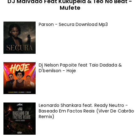
DJ Malvado Feat Kukupela & Teo No Beat -
Mufete
Parson - Secura Download Mp3
Dj Nelson Papoite feat Taio Dadada &
D'benilson - Hoje
Leonardo Shankara feat. Ready Neutro -
Baseado Em Factos Reais (Viver De Cabrão
Remix)