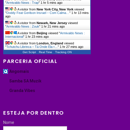
"
Armivaldo News : Trap
"
1 hr 5 mins ago
A visitor from
New York City, New York
viewed
"
Doddy Feat Gerilson Insrael – Com Calma…
"
1 hr 13 mins
ago
A visitor from
Newark, New Jersey
viewed
"
Armivaldo News : Zouk
"
1 hr 21 mins ago
A visitor from
Beijing
viewed "
Armivaldo News :
Internacional
"
1 hr 23 mins ago
A visitor from
London, England
viewed
"
Tchutchu Librinca – Tá Onde Ela •…
"
1 hr 27 mins ago
Get Script
Real Time
Tracking ON
PARCERIA OFICIAL
Angomais
Samba SA Muzik
Granda Vibes
ESTEJA POR DENTRO
Nome