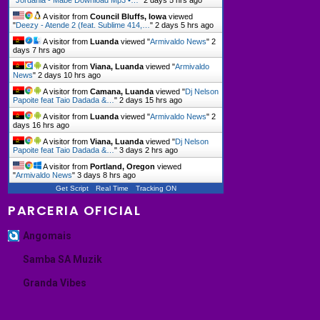
A visitor from
Council Bluffs, Iowa
viewed
"
Deezy - Atende 2 (feat. Sublime 414,…
"
2 days 5 hrs ago
A visitor from
Luanda
viewed "
Armivaldo News
"
2
days 7 hrs ago
A visitor from
Viana, Luanda
viewed "
Armivaldo
News
"
2 days 10 hrs ago
A visitor from
Camana, Luanda
viewed "
Dj Nelson
Papoite feat Taio Dadada &…
"
2 days 15 hrs ago
A visitor from
Luanda
viewed "
Armivaldo News
"
2
days 16 hrs ago
A visitor from
Viana, Luanda
viewed "
Dj Nelson
Papoite feat Taio Dadada &…
"
3 days 2 hrs ago
A visitor from
Portland, Oregon
viewed
"
Armivaldo News
"
3 days 8 hrs ago
Get Script
Real Time
Tracking ON
PARCERIA OFICIAL
Angomais
Samba SA Muzik
Granda Vibes