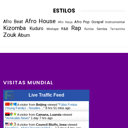
ESTILOS
Afro House
Afro Beat
Afro Pop
Gospel
Instrumental
Afro Naija
Kizomba
Rap
Kuduro
R&B
Mixtape
Semba
Rumba
Tarraxinha
Zouk
Álbum
VISITAS MUNDIAL
Live Traffic Feed
A visitor from
Beijing
viewed "
Fábio Freitas
(Young Family) - Noodles…
"
8 hrs 51 mins ago
A visitor from
Camana, Luanda
viewed
"
Armivaldo News
"
1 day 7 hrs ago
A visitor from
Council Bluffs, Iowa
viewed
"
Jordânia - Mabé Download Mp3 •…
"
2 days 5 hrs ago