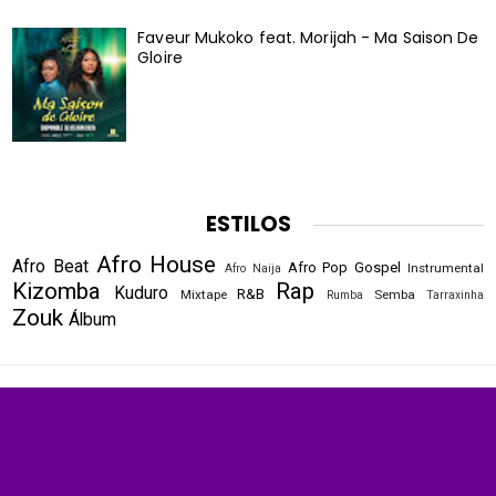
Faveur Mukoko feat. Morijah - Ma Saison De
Gloire
ESTILOS
Afro House
Afro Beat
Afro Pop
Gospel
Instrumental
Afro Naija
Kizomba
Rap
Kuduro
R&B
Mixtape
Semba
Rumba
Tarraxinha
Zouk
Álbum