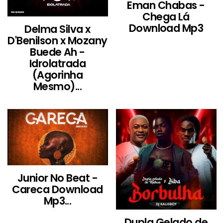
Eman Chabas -
Chega Lá
Download Mp3
Delma Silva x
D'Benilson x Mozany
Buede Ah -
Idrolatrada
(Agorinha
Mesmo)...
Junior No Beat -
Careca Download
Mp3...
Dupla Gelado de