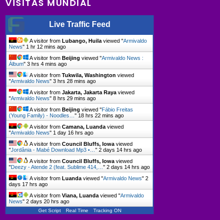
VISITAS MUNDIAL
Live Traffic Feed
A visitor from
Lubango, Huila
viewed "
Armivaldo
News
"
1 hr 12 mins ago
A visitor from
Beijing
viewed "
Armivaldo News :
Álbum
"
3 hrs 4 mins ago
A visitor from
Tukwila, Washington
viewed
"
Armivaldo News
"
3 hrs 28 mins ago
A visitor from
Jakarta, Jakarta Raya
viewed
"
Armivaldo News
"
8 hrs 29 mins ago
A visitor from
Beijing
viewed "
Fábio Freitas
(Young Family) - Noodles…
"
18 hrs 22 mins ago
A visitor from
Camana, Luanda
viewed
"
Armivaldo News
"
1 day 16 hrs ago
A visitor from
Council Bluffs, Iowa
viewed
"
Jordânia - Mabé Download Mp3 •…
"
2 days 14 hrs ago
A visitor from
Council Bluffs, Iowa
viewed
"
Deezy - Atende 2 (feat. Sublime 414,…
"
2 days 14 hrs ago
A visitor from
Luanda
viewed "
Armivaldo News
"
2
days 17 hrs ago
A visitor from
Viana, Luanda
viewed "
Armivaldo
News
"
2 days 20 hrs ago
Get Script
Real Time
Tracking ON