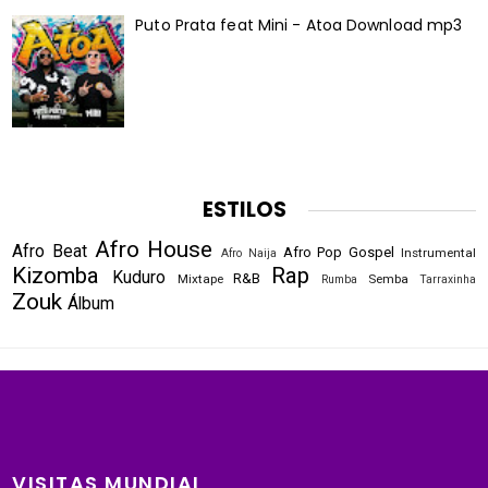
Puto Prata feat Mini - Atoa Download mp3
ESTILOS
Afro House
Afro Beat
Afro Pop
Gospel
Instrumental
Afro Naija
Kizomba
Rap
Kuduro
R&B
Mixtape
Semba
Rumba
Tarraxinha
Zouk
Álbum
VISITAS MUNDIAL