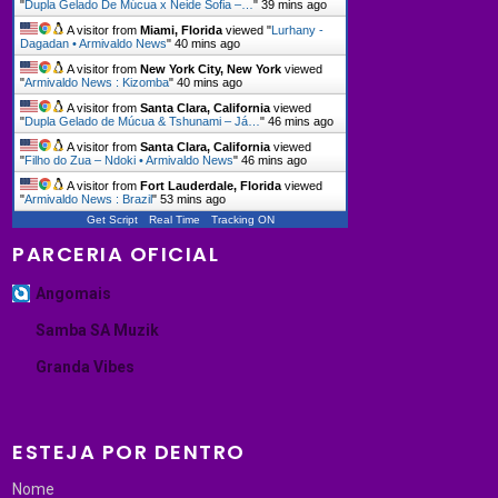
"
Dupla Gelado De Múcua x Neide Sofia –…
"
39 mins ago
A visitor from
Miami, Florida
viewed "
Lurhany -
Dagadan • Armivaldo News
"
40 mins ago
A visitor from
New York City, New York
viewed
"
Armivaldo News : Kizomba
"
40 mins ago
A visitor from
Santa Clara, California
viewed
"
Dupla Gelado de Múcua & Tshunami – Já…
"
46 mins ago
A visitor from
Santa Clara, California
viewed
"
Filho do Zua – Ndoki • Armivaldo News
"
46 mins ago
A visitor from
Fort Lauderdale, Florida
viewed
"
Armivaldo News : Brazil
"
53 mins ago
Get Script
Real Time
Tracking ON
PARCERIA OFICIAL
Angomais
Samba SA Muzik
Granda Vibes
ESTEJA POR DENTRO
Nome