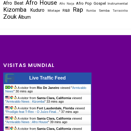
Afro House
Afro Beat
Afro Pop
Gospel
Instrumental
Afro Naija
Kizomba
Rap
Kuduro
R&B
Mixtape
Semba
Rumba
Tarraxinha
Zouk
Álbum
VISITAS MUNDIAL
Live Traffic Feed
A visitor from
Rio De Janeiro
viewed "
Armivaldo
News
"
30 mins ago
A visitor from
Santa Clara, California
viewed
"
Armivaldo News : Kizomba
"
33 mins ago
A visitor from
Fort Lauderdale, Florida
viewed
"
Prodígio feat T-Rex - O Juízo Final…
"
37 mins ago
A visitor from
Santa Clara, California
viewed
"
Armivaldo News : Afro House
"
39 mins ago
A visitor from
Santa Clara, California
viewed