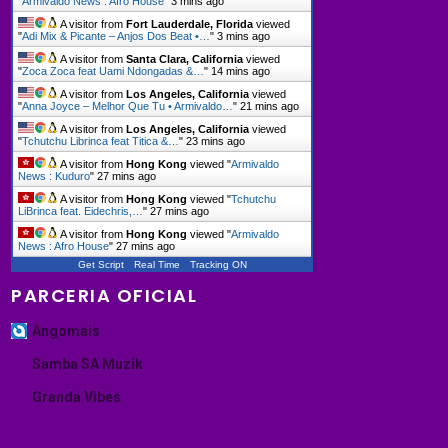
"
Armivaldo News : Afro House
"
3 mins ago
A visitor from
Fort Lauderdale, Florida
viewed
"
Adi Mix & Picante – Anjos Dos Beat •…
"
3 mins ago
A visitor from
Santa Clara, California
viewed
"
Zoca Zoca feat Uami Ndongadas &…
"
14 mins ago
A visitor from
Los Angeles, California
viewed
"
Anna Joyce – Melhor Que Tu • Armivaldo…
"
21 mins ago
A visitor from
Los Angeles, California
viewed
"
Tchutchu Librinca feat Titica &…
"
23 mins ago
A visitor from
Hong Kong
viewed "
Armivaldo
News : Kuduro
"
27 mins ago
A visitor from
Hong Kong
viewed "
Tchutchu
LiBrinca feat. Eidechris,…
"
27 mins ago
A visitor from
Hong Kong
viewed "
Armivaldo
News : Afro House
"
27 mins ago
Get Script
Real Time
Tracking ON
PARCERIA OFICIAL
Angomais
Samba SA Muzik
Granda Vibes