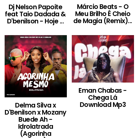
Márcio Beats - O
Dj Nelson Papoite
Meu Brilho É Cheio
feat Taio Dadada &
de Magia (Remix)...
D'benilson - Hoje ...
Eman Chabas -
Chega Lá
Download Mp3
Delma Silva x
D'Benilson x Mozany
Buede Ah -
Idrolatrada
(Agorinha