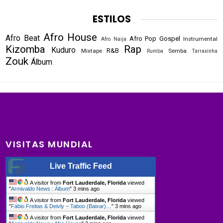
ESTILOS
Afro House
Afro Beat
Afro Pop
Gospel
Instrumental
Afro Naija
Kizomba
Rap
Kuduro
R&B
Mixtape
Semba
Rumba
Tarraxinha
Zouk
Álbum
VISITAS MUNDIAL
Live Traffic Feed
A visitor from
Fort Lauderdale, Florida
viewed
"
Armivaldo News : Álbum
"
3 mins ago
A visitor from
Fort Lauderdale, Florida
viewed
"
Fábio Freitas & Deivly – Taboo (Baixar)…
"
3 mins ago
A visitor from
Fort Lauderdale, Florida
viewed