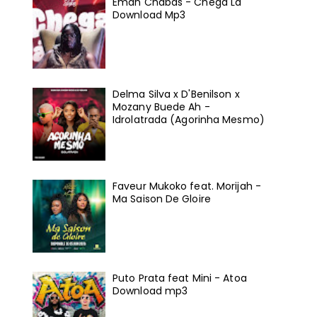
Eman Chabas - Chega Lá
Download Mp3
Delma Silva x D'Benilson x
Mozany Buede Ah -
Idrolatrada (Agorinha Mesmo)
Faveur Mukoko feat. Morijah -
Ma Saison De Gloire
Puto Prata feat Mini - Atoa
Download mp3