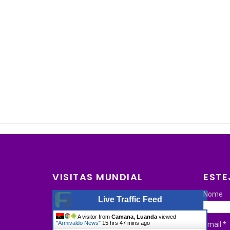
VISITAS MUNDIAL
ESTE
Nome
Live Traffic Feed
A visitor from
Camana, Luanda
viewed
"
Armivaldo News
"
15 hrs 47 mins ago
Email
*