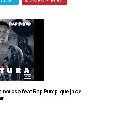
Twitter
Share on Pinterest
 Famoroso feat Rap Pump
que ja se
ar