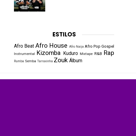
ESTILOS
Afro House
Afro Beat
Afro Pop
Gospel
Afro Naija
Kizomba
Rap
Kuduro
R&B
Instrumental
Mixtape
Zouk
Álbum
Semba
Rumba
Tarraxinha