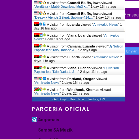
A visitor from
Council Bluffs, Iowa
viewed
"
Jordânia - Mabé Download Mp3 •…
"
1 day 13 hrs ago
A visitor from
Council Bluffs, Iowa
viewed
Mensa
"
Deezy - Atende 2 (feat. Sublime 414,…
"
1 day 13 hrs ago
A visitor from
Luanda
viewed "
Armivaldo News
"
1
day 16 hrs ago
A visitor from
Viana, Luanda
viewed "
Armivaldo
News
"
1 day 19 hrs ago
A visitor from
Camana, Luanda
viewed "
Dj Nelson
Papoite feat Taio Dadada &…
"
2 days ago
A visitor from
Luanda
viewed "
Armivaldo News
"
2
days 1 hr ago
A visitor from
Viana, Luanda
viewed "
Dj Nelson
Papoite feat Taio Dadada &…
"
2 days 11 hrs ago
A visitor from
Portland, Oregon
viewed
"
Armivaldo News
"
2 days 16 hrs ago
A visitor from
Windhoek, Khomas
viewed
"
Armivaldo News
"
2 days 22 hrs ago
Get Script
Real Time
Tracking ON
PARCERIA OFICIAL
Angomais
Samba SA Muzik