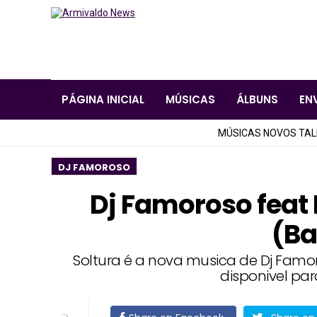
PÁGINA INICIAL
MÚSICAS
ÁLBUNS
EN
MÚSICAS NOVOS TA
DJ FAMOROSO
Dj Famoroso feat
(Ba
Soltura é a nova musica de Dj Famo
disponivel p