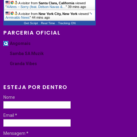
A visitor from
Santa Clara, California
viewed
"
A’Aires – Sorry (feat. Delson Navas &…
"
39 mins ago
A visitor from
New York City, New York
viewed "
•
Armivaldo News
"
44 mins ago
Get Script
Real Time
Tracking ON
PARCERIA OFICIAL
Angomais
Samba SA Muzik
Granda Vibes
ESTEJA POR DENTRO
Nome
Email
*
Mensagem
*