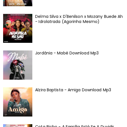
Delma Silva x D'Benilson x Mozany Buede Ah
- Idrolatrada (Agorinha Mesmo)
Jordânia - Mabé Download Mp3
Alzira Baptista - Amiga Download Mp3
Cota Bicho - A Família Está Se A Duvidir