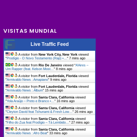
VISITAS MUNDIAL
Live Traffic Feed
A visitor from
New York City, New York
viewed
"
Prodígio - O Novo Testamento (Rap) •…
"
7 mins ago
A visitor from
Rio De Janeiro
viewed "
A’Aires –
Um Rapper (feat. Kelson Most…
"
8 mins ago
A visitor from
Fort Lauderdale, Florida
viewed
"
Armivaldo News : Amapiano
"
9 mins ago
A visitor from
Fort Lauderdale, Florida
viewed
"
Armivaldo News : Álbum
"
15 mins ago
A visitor from
Santa Clara, California
viewed
"
Yola Araújo – Preto e Branco •…
"
17 mins ago
A visitor from
Santa Clara, California
viewed
"
Cleyton David feat Tshunami & Fresh Low…
"
26 mins ago
A visitor from
Santa Clara, California
viewed
"
Filho do Zua feat Prodígio – Tá Lembido…
"
27 mins ago
A visitor from
Santa Clara, California
viewed
"
Armivaldo News : Afro Beat
"
33 mins ago