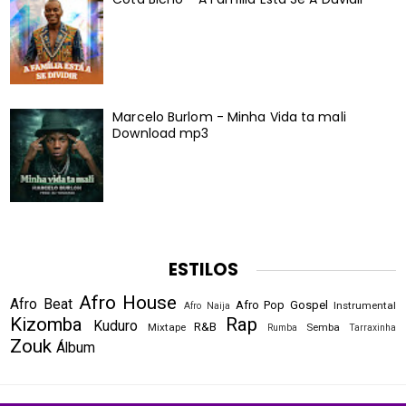
Marcelo Burlom - Minha Vida ta mali
Download mp3
ESTILOS
Afro House
Afro Beat
Afro Pop
Gospel
Instrumental
Afro Naija
Kizomba
Rap
Kuduro
R&B
Mixtape
Semba
Rumba
Tarraxinha
Zouk
Álbum