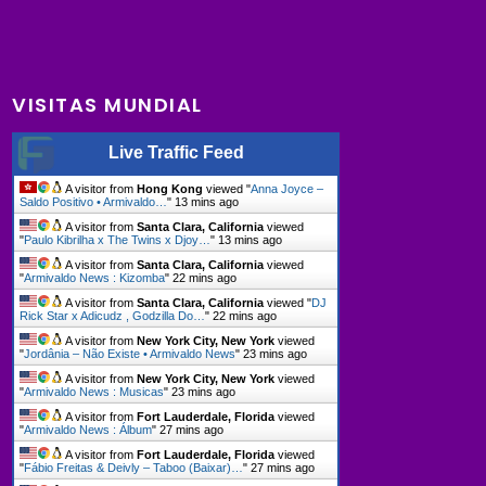
VISITAS MUNDIAL
Live Traffic Feed
A visitor from
Hong Kong
viewed "
Anna Joyce –
Saldo Positivo • Armivaldo…
"
13 mins ago
A visitor from
Santa Clara, California
viewed
"
Paulo Kibrilha x The Twins x Djoy…
"
13 mins ago
A visitor from
Santa Clara, California
viewed
"
Armivaldo News : Kizomba
"
22 mins ago
A visitor from
Santa Clara, California
viewed "
DJ
Rick Star x Adicudz , Godzilla Do…
"
22 mins ago
A visitor from
New York City, New York
viewed
"
Jordânia – Não Existe • Armivaldo News
"
23 mins ago
A visitor from
New York City, New York
viewed
"
Armivaldo News : Musicas
"
23 mins ago
A visitor from
Fort Lauderdale, Florida
viewed
"
Armivaldo News : Álbum
"
27 mins ago
A visitor from
Fort Lauderdale, Florida
viewed
"
Fábio Freitas & Deivly – Taboo (Baixar)…
"
27 mins ago