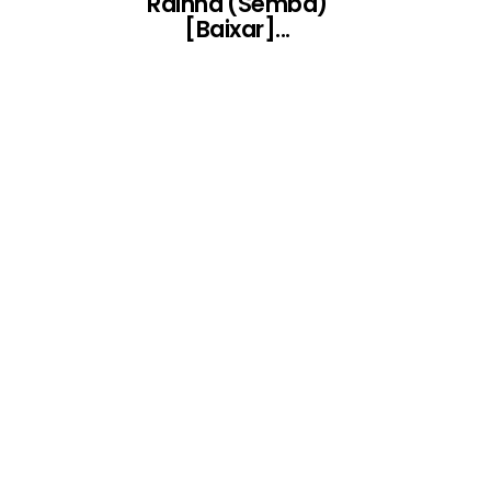
Rainha (Semba)
[Baixar]...