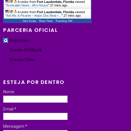
A visitor from
Fort Lauderdale, Florida
viewed
"
Armivaldo News : Afro House
"
27 mins ago
A visitor from
Fort Lauderdale, Florida
viewed
"
Adi Mix & Picante – Anjos Dos Beat •…
"
27 mins ago
Get Script
Real Time
Tracking ON
PARCERIA OFICIAL
Angomais
Samba SA Muzik
Granda Vibes
ESTEJA POR DENTRO
Nome
Email
*
Mensagem
*