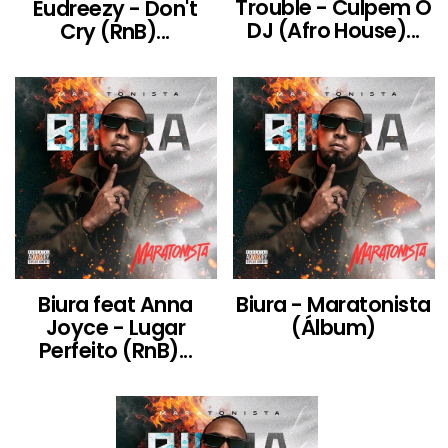
Trouble - Culpem O
Eudreezy - Don't
DJ (Afro House)...
Cry (RnB)...
Biura feat Anna
Biura - Maratonista
Joyce - Lugar
(Álbum)
Perfeito (RnB)...