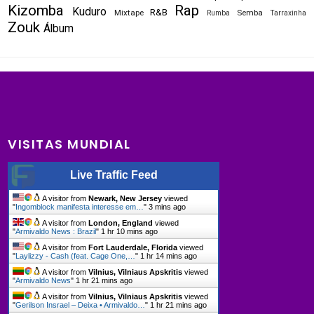
Kizomba
Rap
Kuduro
R&B
Mixtape
Semba
Rumba
Tarraxinha
Zouk
Álbum
VISITAS MUNDIAL
Live Traffic Feed
A visitor from
Newark, New Jersey
viewed
"
Ingomblock manifesta interesse em…
"
3 mins ago
A visitor from
London, England
viewed
"
Armivaldo News : Brazil
"
1 hr 10 mins ago
A visitor from
Fort Lauderdale, Florida
viewed
"
Laylizzy - Cash (feat. Cage One,…
"
1 hr 14 mins ago
A visitor from
Vilnius, Vilniaus Apskritis
viewed
"
Armivaldo News
"
1 hr 21 mins ago
A visitor from
Vilnius, Vilniaus Apskritis
viewed
"
Gerilson Insrael – Deixa • Armivaldo…
"
1 hr 21 mins ago