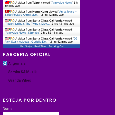
A visitor from
Taipei
viewed "
Armivaldo News
"
1 hr
30 mins ago
A visitor from
Hong Kong
viewed "
Anna Joyce –
Saldo Positivo • Armivaldo…
"
2 hrs 42 mins ago
A visitor from
Santa Clara, California
viewed
"
Paulo Kibrilha x The Twins x Djoy…
"
2 hrs 43 mins ago
A visitor from
Santa Clara, California
viewed
"
Armivaldo News : Kizomba
"
2 hrs 52 mins ago
A visitor from
Santa Clara, California
viewed "
DJ
Rick Star x Adicudz , Godzilla Do…
"
2 hrs 52 mins ago
Get Script
Real Time
Tracking ON
PARCERIA OFICIAL
Angomais
Samba SA Muzik
Granda Vibes
ESTEJA POR DENTRO
Nome