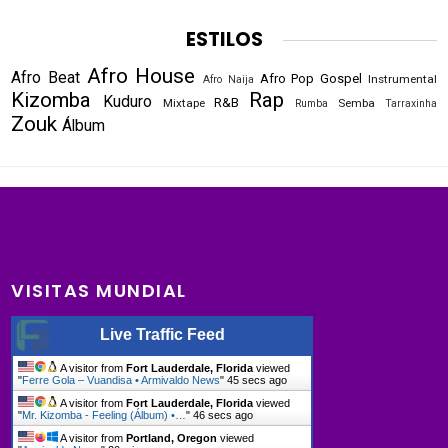
ESTILOS
Afro House
Afro Beat
Afro Pop
Gospel
Instrumental
Afro Naija
Kizomba
Rap
Kuduro
R&B
Mixtape
Semba
Rumba
Tarraxinha
Zouk
Álbum
VISITAS MUNDIAL
Live Traffic Feed
A visitor from
Fort Lauderdale, Florida
viewed
"
Ferre Gola – Vuandisa • Armivaldo News
"
45 secs ago
A visitor from
Fort Lauderdale, Florida
viewed
"
Mr. Kizomba - Feeling (Álbum) •…
"
46 secs ago
A visitor from
Portland, Oregon
viewed