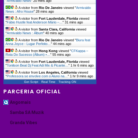
"
Armivaldo News
"
20 mins ago
A visitor from
Rio De Janeiro
viewed "
Armivaldo
News : Afro House
"
28 mins ago
A visitor from
Fort Lauderdale, Florida
viewed
"
Fábio Hustle feat Anderson Mário –…
"
31 mins ago
A visitor from
Santa Clara, California
viewed
"
Armivaldo News : Álbum
"
40 mins ago
A visitor from
Rio De Janeiro
viewed "
Biura feat
Anna Joyce - Lugar Perfeito…
"
44 mins ago
A visitor from
Hong Kong
viewed "
CFKappa –
Rota Do Sucesso (Álbum) •…
"
55 mins ago
A visitor from
Fort Lauderdale, Florida
viewed
"
Tonilson Beat Dj Feat Adi Mix & Picante…
"
1 hr 6 mins ago
A visitor from
Los Angeles, California
viewed
"
Professora se envolve com o Aluno na…
"
1 hr 9 mins ago
Get Script
Real Time
Tracking ON
PARCERIA OFICIAL
Angomais
Samba SA Muzik
Granda Vibes