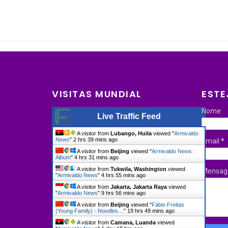
VISITAS MUNDIAL
ESTE
Nome
Live Traffic Feed
A visitor from
Lubango, Huila
viewed "
Armivaldo
News
"
2 hrs 39 mins ago
Email
*
A visitor from
Beijing
viewed "
Armivaldo News :
Álbum
"
4 hrs 31 mins ago
A visitor from
Tukwila, Washington
viewed
Mensa
"
Armivaldo News
"
4 hrs 55 mins ago
A visitor from
Jakarta, Jakarta Raya
viewed
"
Armivaldo News
"
9 hrs 56 mins ago
A visitor from
Beijing
viewed "
Fábio Freitas
(Young Family) - Noodles…
"
19 hrs 49 mins ago
A visitor from
Camana, Luanda
viewed