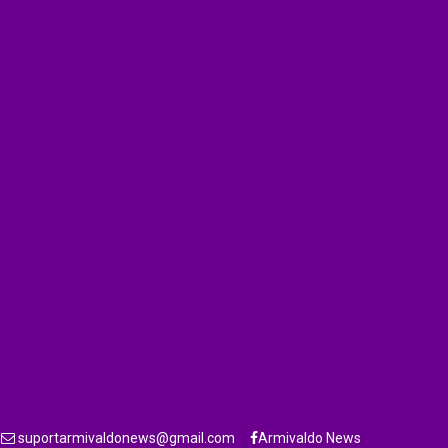
suportarmivaldonews@gmail.com
Armivaldo News