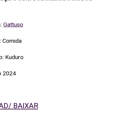
a:
Gattuso
o: Comida
o: Kuduro
o 2024
D/ BAIXAR