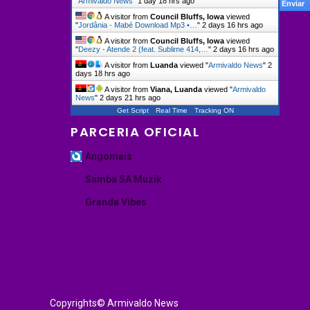
"
Armivaldo News
"
1 day 18 hrs ago
A visitor from
Council Bluffs, Iowa
viewed
"
Jordânia - Mabé Download Mp3 •…
"
2 days 16 hrs ago
A visitor from
Council Bluffs, Iowa
viewed
"
Deezy - Atende 2 (feat. Sublime 414,…
"
2 days 16 hrs ago
A visitor from
Luanda
viewed "
Armivaldo News
"
2
days 18 hrs ago
A visitor from
Viana, Luanda
viewed "
Armivaldo
News
"
2 days 21 hrs ago
Get Script
Real Time
Tracking ON
PARCERIA OFICIAL
Angomais
Samba SA Muzik
Granda Vibes
Copyrights© Armivaldo News