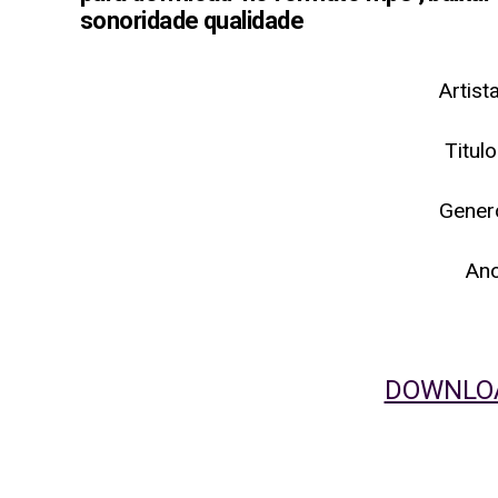
sonoridade qualidade
Artist
Titul
Gener
An
DOWNLOA