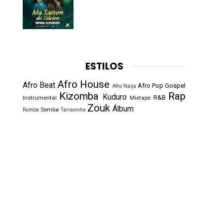
ESTILOS
Afro House
Afro Beat
Afro Pop
Gospel
Afro Naija
Kizomba
Rap
Kuduro
R&B
Instrumental
Mixtape
Zouk
Álbum
Semba
Rumba
Tarraxinha