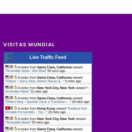
VISITAS MUNDIAL
Live Traffic Feed
A visitor from
Santa Clara, California
viewed
"
Armivaldo News : Afro Beat
"
57 secs ago
A visitor from
Santa Clara, California
viewed
"
A’Aires – Sorry (feat. Delson Navas &…
"
6 mins ago
A visitor from
New York City, New York
viewed "
•
Armivaldo News
"
11 mins ago
A visitor from
Santa Clara, California
viewed
"
Delero King – Quando Tocar a Trombeta •…
"
19 mins ago
A visitor from
Hong Kong
viewed "
Kataleya feat
Ronaldo Fernarndes - Teu…
"
26 mins ago
A visitor from
New York City, New York
viewed
"
Armivaldo News
"
35 mins ago
A visitor from
Santa Clara, California
viewed