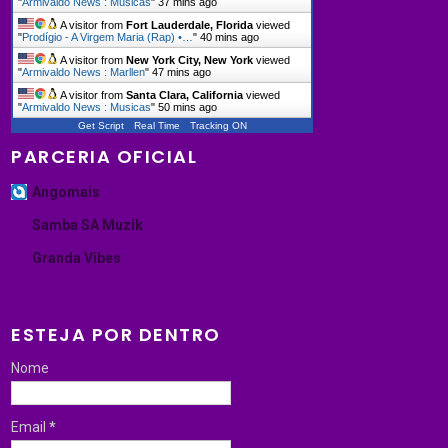
"
Armivaldo News : Músicas
"
37 mins ago
A visitor from
Fort Lauderdale, Florida
viewed
"
Prodígio - A Virgem Maria (Rap) •…
"
40 mins ago
A visitor from
New York City, New York
viewed
"
Armivaldo News : Marllen
"
47 mins ago
A visitor from
Santa Clara, California
viewed
"
Armivaldo News : Musicas
"
50 mins ago
Get Script
Real Time
Tracking ON
PARCERIA OFICIAL
Angomais
Samba SA Muzik
Granda Vibes
ESTEJA POR DENTRO
Nome
Email
*