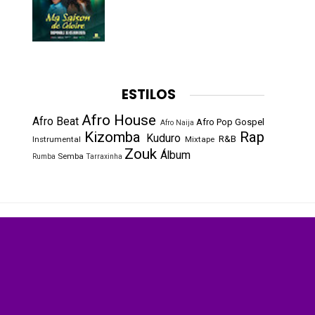
ESTILOS
Afro House
Afro Beat
Afro Pop
Gospel
Afro Naija
Kizomba
Rap
Kuduro
R&B
Instrumental
Mixtape
Zouk
Álbum
Semba
Rumba
Tarraxinha