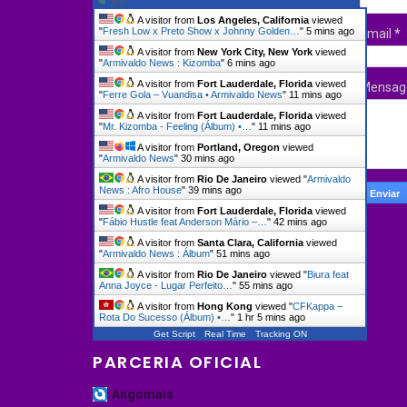
A visitor from
Los Angeles, California
viewed
"
Fresh Low x Preto Show x Johnny Golden…
"
5 mins ago
Email
*
A visitor from
New York City, New York
viewed
"
Armivaldo News : Kizomba
"
6 mins ago
A visitor from
Fort Lauderdale, Florida
viewed
Mensa
"
Ferre Gola – Vuandisa • Armivaldo News
"
11 mins ago
A visitor from
Fort Lauderdale, Florida
viewed
"
Mr. Kizomba - Feeling (Álbum) •…
"
11 mins ago
A visitor from
Portland, Oregon
viewed
"
Armivaldo News
"
30 mins ago
A visitor from
Rio De Janeiro
viewed "
Armivaldo
News : Afro House
"
39 mins ago
A visitor from
Fort Lauderdale, Florida
viewed
"
Fábio Hustle feat Anderson Mário –…
"
42 mins ago
A visitor from
Santa Clara, California
viewed
"
Armivaldo News : Álbum
"
51 mins ago
A visitor from
Rio De Janeiro
viewed "
Biura feat
Anna Joyce - Lugar Perfeito…
"
55 mins ago
A visitor from
Hong Kong
viewed "
CFKappa –
Rota Do Sucesso (Álbum) •…
"
1 hr 5 mins ago
Get Script
Real Time
Tracking ON
PARCERIA OFICIAL
Angomais