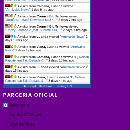
A visitor from
Camana, Luanda
viewed
"
Armivaldo News
"
1 day 9 hrs ago
A visitor from
Council Bluffs, Iowa
viewed
"
Jordânia - Mabé Download Mp3 •…
"
2 days 7 hrs ago
A visitor from
Council Bluffs, Iowa
viewed
"
Deezy - Atende 2 (feat. Sublime 414,…
"
2 days 7 hrs ago
A visitor from
Luanda
viewed "
Armivaldo News
"
2
days 10 hrs ago
A visitor from
Viana, Luanda
viewed "
Armivaldo
News
"
2 days 12 hrs ago
A visitor from
Camana, Luanda
viewed "
Dj Nelson
Papoite feat Taio Dadada &…
"
2 days 18 hrs ago
A visitor from
Luanda
viewed "
Armivaldo News
"
2
days 18 hrs ago
A visitor from
Viana, Luanda
viewed "
Dj Nelson
Papoite feat Taio Dadada &…
"
3 days 4 hrs ago
Get Script
Real Time
Tracking ON
PARCERIA OFICIAL
Angomais
Samba SA Muzik
Granda Vibes