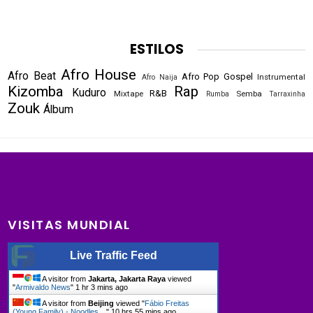
ESTILOS
Afro House
Afro Beat
Afro Pop
Gospel
Instrumental
Afro Naija
Kizomba
Rap
Kuduro
R&B
Mixtape
Semba
Rumba
Tarraxinha
Zouk
Álbum
VISITAS MUNDIAL
Live Traffic Feed
A visitor from
Jakarta, Jakarta Raya
viewed
"
Armivaldo News
"
1 hr 3 mins ago
A visitor from
Beijing
viewed "
Fábio Freitas
(Young Family) - Noodles…
"
10 hrs 55 mins ago