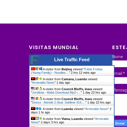
VISITAS MUNDIAL
ESTE
Nome
Live Traffic Feed
A visitor from
Beijing
viewed "
Fábio Freitas
(Young Family) - Noodles…
"
2 hrs 12 mins ago
Email
*
A visitor from
Camana, Luanda
viewed
"
Armivaldo News
"
1 day ago
A visitor from
Council Bluffs, Iowa
viewed
Mensa
"
Jordânia - Mabé Download Mp3 •…
"
1 day 22 hrs ago
A visitor from
Council Bluffs, Iowa
viewed
"
Deezy - Atende 2 (feat. Sublime 414,…
"
1 day 22 hrs ago
A visitor from
Luanda
viewed "
Armivaldo News
"
2
days 1 hr ago
A visitor from
Viana, Luanda
viewed "
Armivaldo
News
"
2 days 3 hrs ago