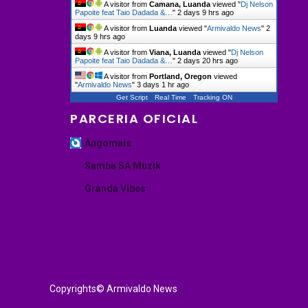
A visitor from
Camana, Luanda
viewed "
Dj Nelson
Papoite feat Taio Dadada &…
"
2 days 9 hrs ago
A visitor from
Luanda
viewed "
Armivaldo News
"
2
days 9 hrs ago
A visitor from
Viana, Luanda
viewed "
Dj Nelson
Papoite feat Taio Dadada &…
"
2 days 20 hrs ago
A visitor from
Portland, Oregon
viewed
"
Armivaldo News
"
3 days 1 hr ago
Get Script
Real Time
Tracking ON
PARCERIA OFICIAL
Angomais
Samba SA Muzik
Granda Vibes
Copyrights© Armivaldo News