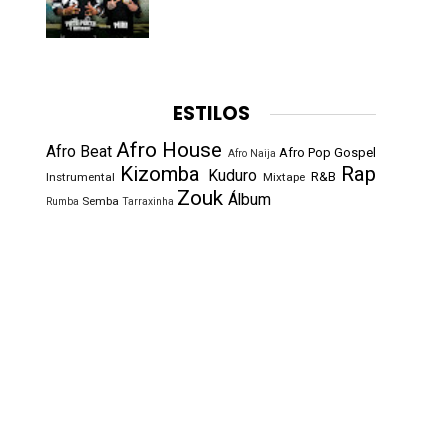
ESTILOS
Afro House
Afro Beat
Afro Pop
Gospel
Afro Naija
Kizomba
Rap
Kuduro
R&B
Instrumental
Mixtape
Zouk
Álbum
Semba
Rumba
Tarraxinha