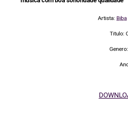
musica com boa sonoridade qualidade
Artista:
Biba
Titulo:
Genero:
An
DOWNLOA