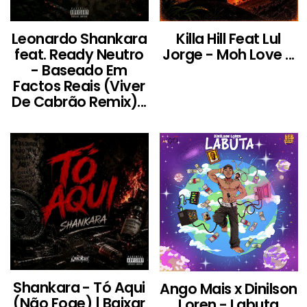
Leonardo Shankara
Killa Hill Feat Lul
feat. Ready Neutro
Jorge - Moh Love ...
- Baseado Em
Factos Reais (Viver
De Cabrão Remix)...
Shankara - Tó Aqui
Ango Mais x Dinilson
(Não Foge) | Baixar
Loren - Labuta