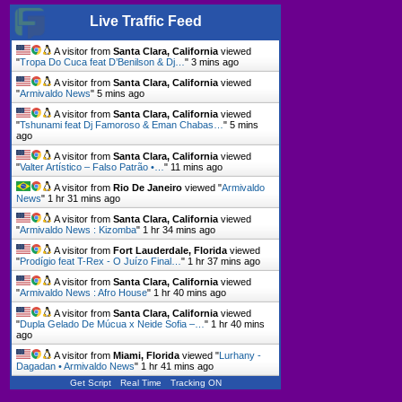
Live Traffic Feed
A visitor from
Santa Clara, California
viewed
"
Tropa Do Cuca feat D’Benilson & Dj…
"
3 mins ago
A visitor from
Santa Clara, California
viewed
"
Armivaldo News
"
5 mins ago
A visitor from
Santa Clara, California
viewed
"
Tshunami feat Dj Famoroso & Eman Chabas…
"
5 mins
ago
A visitor from
Santa Clara, California
viewed
"
Valter Artístico – Falso Patrão •…
"
11 mins ago
A visitor from
Rio De Janeiro
viewed "
Armivaldo
News
"
1 hr 31 mins ago
A visitor from
Santa Clara, California
viewed
"
Armivaldo News : Kizomba
"
1 hr 34 mins ago
A visitor from
Fort Lauderdale, Florida
viewed
"
Prodígio feat T-Rex - O Juízo Final…
"
1 hr 37 mins ago
A visitor from
Santa Clara, California
viewed
"
Armivaldo News : Afro House
"
1 hr 40 mins ago
A visitor from
Santa Clara, California
viewed
"
Dupla Gelado De Múcua x Neide Sofia –…
"
1 hr 40 mins
ago
A visitor from
Miami, Florida
viewed "
Lurhany -
Dagadan • Armivaldo News
"
1 hr 41 mins ago
Get Script
Real Time
Tracking ON